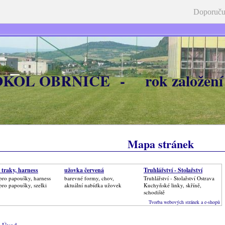
Doporuču
OKOL OBRNICE - rok založení
Mapa stránek
, traky, harness
užovka červená
Truhlářství - Stolařství
pro papoušky, harness
barevné formy, chov,
Truhlářství - Stolařství Ostrava
pro papoušky, szelki
aktuální nabídka užovek
Kuchyňské linky, skříně,
schodiště
Tvorba webových stránek a e-shopů