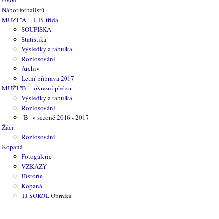
Úvod
Nábor fotbalistů
MUŽI "A" - I. B. třída
SOUPISKA
Statistika
Výsledky a tabulka
Rozlosování
Archiv
Letní příprava 2017
MUŽI "B" - okresní přebor
Výsledky a tabulka
Rozlosování
"B" v sezoně 2016 - 2017
Žáci
Rozlosování
Kopaná
Fotogalerie
VZKAZY
Historie
Kopaná
TJ SOKOL Obrnice