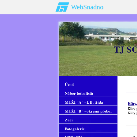
WebSnadno
TJ S
Úvod
Nábor fotbalistů
MUŽI "A" - I. B. třída
Kšíry
Kširy 
MUŽI "B" - okresní přebor
Kšíry 
Žáci
Fotogalerie