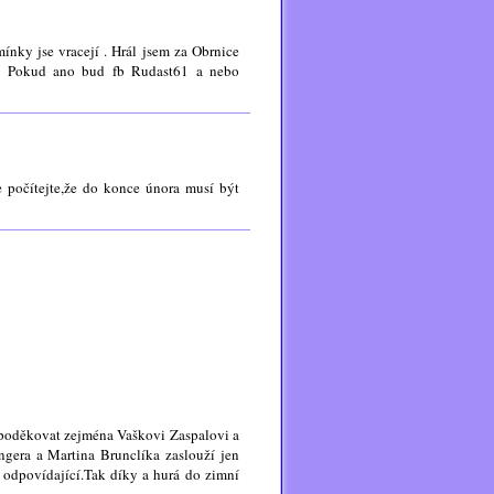
nky jse vracejí . Hrál jsem za Obrnice
? Pokud ano bud fb Rudast61 a nebo
 počítejte,že do konce února musí být
h poděkovat zejména Vaškovi Zaspalovi a
ngera a Martina Brunclíka zaslouží jen
u odpovídající.Tak díky a hurá do zimní