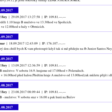
pravy.16.12 je ještě sokolský turnaj- ZDAR A HURÁ SOKOL
9.09.2017
| 29.09.2017 13:27:58 | IP: 109.81.---.---
č Fery
eděli 1.10 hraje B mužstvo ve 13.30hod ve Spořicích.
z ve 12.00hod u haly v Obrnicích.
8.09.2017
| 18.09.2017 12:43:09 | IP: 176.107.---.---
ymar
rý den chtěl bych K vam přestoupit když tak si mě přidejte na fb Junior Santos Ne
3.09.2017
| 13.09.2017 12:36:59 | IP: 109.81.---.---
č Fery
 B mužstvo: V sobotu 16.9. hrajeme od 17.00hod v Poleradech.
z v 16.00hod před halou.Předtím hraje A mužstvo od 13.00hod,tak můžete přijít i 
3.08.2017
| 23.08.2017 08:09:44 | IP: 109.81.---.---
č Fery
 B - mužstvo: V sobotu sraz v 16.00 a pak hurá na Bečov
1.08.2017