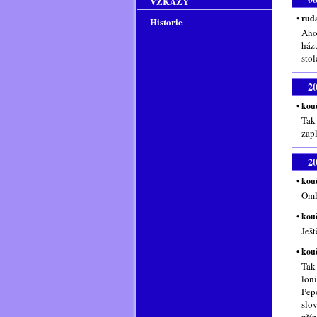
VZKAZY
• rud
Historie
Aho
ház
sto
2
• kou
Tak
zap
2
• kou
Oml
• kou
Ješt
• kou
Tak
lon
Pep
slo