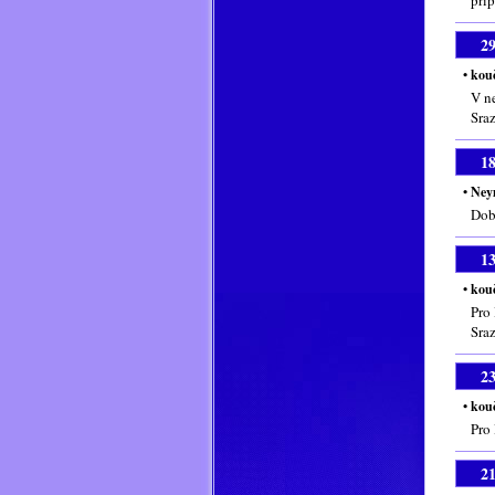
pří
2
• kou
V n
Sra
1
• Ne
Dob
1
• kou
Pro
Sra
2
• kou
Pro
2