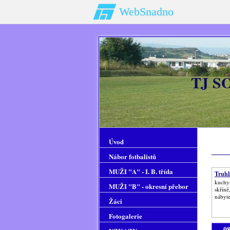
WebSnadno
TJ S
Úvod
Nábor fotbalistů
MUŽI "A" - I. B. třída
Truhlá
kuchyň
MUŽI "B" - okresní přebor
skříně
nábyte
Žáci
Fotogalerie
0