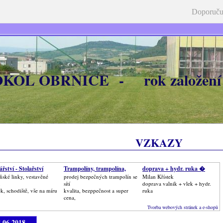
Doporuču
OKOL OBRNICE - rok založení
VZKAZY
řství - Stolařství
Trampolíny, trampolína,
doprava + hydr. ruka �
ské linky, vestavěné
prodej bezpečných trampolín se
Milan Křístek
,
sítí
doprava valnik + vlek + hydr.
k, schodiště, vše na míru
kvalita, bezppečnost a super
ruka
cena,
Tvorba webových stránek a e-shopů
8.06.2018