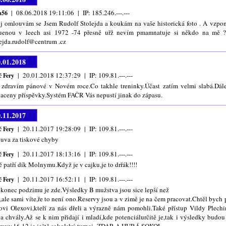
| 08.06.2018 19:11:06 | IP: 185.246.---.---
a56
j omlouvám se Jsem Rudolf Stolejda a koukám na vaše historická foto . A vzpomí
uenou v leech asi 1972 -74 přesně uřž nevím pmamnatuje si někdo na mě 
lejda.rudolf@centrum .cz
0.01.2018
| 20.01.2018 12:37:29 | IP: 109.81.---.---
č Fery
 zdravím pánové v Novém roce.Co takhle treninky.Účast zatím velmi slabá.Dále
laceny příspěvky.Systém FAČR Vás nepustí jinak do zápasu.
0.11.2017
| 20.11.2017 19:28:09 | IP: 109.81.---.---
č Fery
uva za tiskové chyby
| 20.11.2017 18:13:16 | IP: 109.81.---.---
č Fery
ě patří dík Molnymu.Když je v cajku,je to drřák!!!!
| 20.11.2017 16:52:11 | IP: 109.81.---.---
č Fery
 konec podzimu je zde.Výsledky B mužstva jsou sice lepší než
i,ale sami víte,ře to není ono.Reservy jsou a v zimě je na čem pracovat.Chtěl byc
ovi Olexovi,kteří za nás dřeli a výrazně nám pomohli.Také přístup Vildy Plechi
va chvály.Až se k nim přidají i mladí,kde potenciálurčitě je,tak i výsledky budo