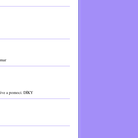
ymar
dříve a pomoci. DÍKY