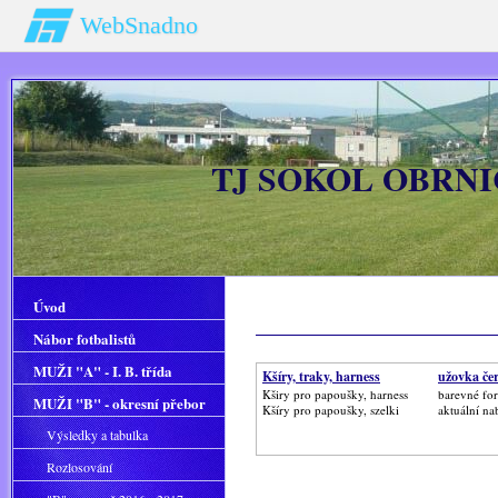
WebSnadno
TJ SOKOL OBRNIC
Úvod
Nábor fotbalistů
MUŽI "A" - I. B. třída
Kšíry, traky, harness
užovka če
Kširy pro papoušky, harness
barevné fo
MUŽI "B" - okresní přebor
Kšíry pro papoušky, szelki
aktuální n
Výsledky a tabulka
Rozlosování