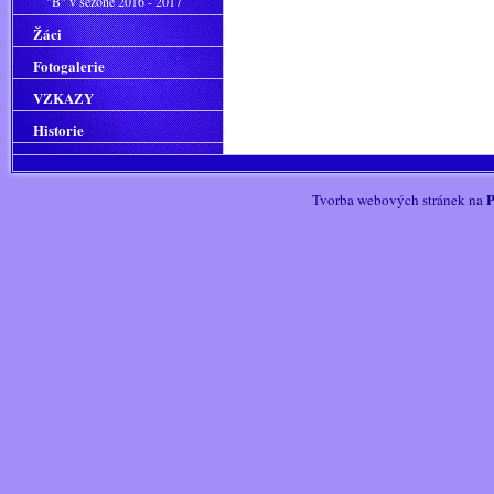
"B" v sezoně 2016 - 2017
Žáci
Fotogalerie
VZKAZY
Historie
P
Tvorba webových stránek na