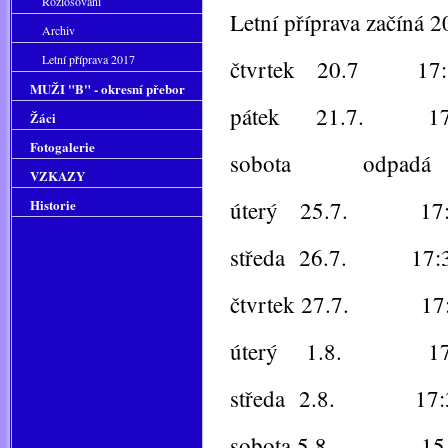
Rozlosování
Letní příprava začíná 2
Archiv
Letní příprava 2017
čtvrtek 20.7 17:
MUŽI "B" - okresní přebor
pátek 21.7. 17
Žáci
Fotogalerie
sobota odpadá
VZKAZY
Historie
úterý 25.7. 17:
středa 26.7. 17:
čtvrtek 27.7. 17
úterý 1.8. 17
středa 2.8. 17:
sobota 5.8. 15 :