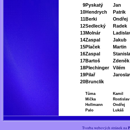
9
Pyskatý
Jan
10
Hendrych
Patrik
11
Berki
Ondřej
12
Sedlecký
Radek
13
Molnár
Ladisla
14
Zaspal
Jakub
15
Plaček
Martin
16
Zaspal
Stanisl
17
Bartoš
Zdeněk
18
Plechinger
Vilém
19
Pilař
Jarosla
20
Brunclík
Tůma
Kamil
Mička
Rostislav
Hollmann
Ondřej
Palo
Lukáš
P
Tvorba webových stránek na