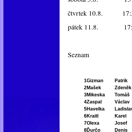
čtvrtek 10.8. 17:
pátek 11.8. 17:
Seznam
1
Gizman
Patrik
2
Mašek
Zdeněk
3
Mikeska
Tomáš
4
Zaspal
Václav
5
Havelka
Ladisla
6
Kraitl
Karel
7
Olexa
Josef
8
Ďurčo
Denis