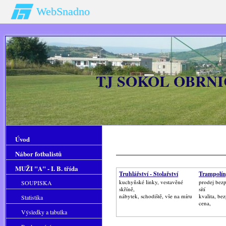
WebSnadno
TJ SOKOL OBRNIC
Úvod
Nábor fotbalistů
MUŽI "A" - I. B. třída
Truhlářství - Stolařství
Trampolín
kuchyňské linky, vestavěné
prodej bez
SOUPISKA
skříně,
sítí
nábytek, schodiště, vše na míru
kvalita, be
Statistika
cena,
Výsledky a tabulka