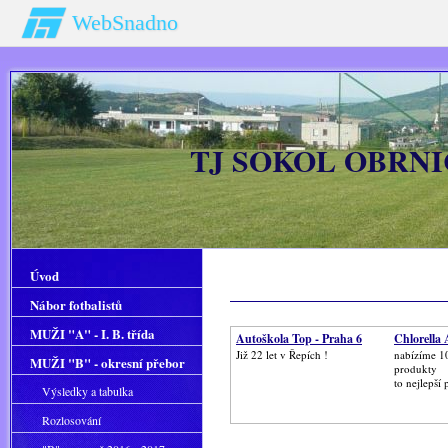
WebSnadno
TJ SOKOL OBRNIC
Úvod
Nábor fotbalistů
MUŽI "A" - I. B. třída
Autoškola Top - Praha 6
Chlorella
Již 22 let v Řepích !
nabízíme 1
MUŽI "B" - okresní přebor
produkty
to nejlepší 
Výsledky a tabulka
Rozlosování