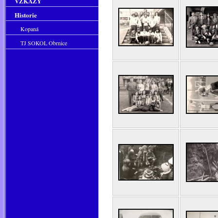
VZKAZY
Historie
Kopaná
TJ SOKOL Obrnice