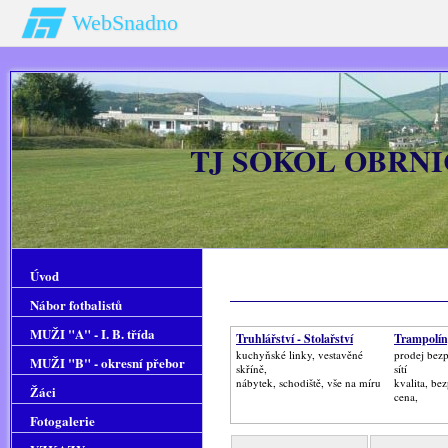
WebSnadno
TJ SOKOL OBRNIC
Úvod
Nábor fotbalistů
MUŽI "A" - I. B. třída
Truhlářství - Stolařství
Trampolín
kuchyňské linky, vestavěné
prodej bez
MUŽI "B" - okresní přebor
skříně,
sítí
nábytek, schodiště, vše na míru
kvalita, be
Žáci
cena,
Fotogalerie