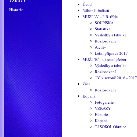
VZKAZY
Úvod
Historie
Nábor fotbalistů
MUŽI "A" - I. B. třída
SOUPISKA
Statistika
Výsledky a tabulka
Rozlosování
Archiv
Letní příprava 2017
MUŽI "B" - okresní přebor
Výsledky a tabulka
Rozlosování
"B" v sezoně 2016 - 2017
Žáci
Rozlosování
Kopaná
Fotogalerie
VZKAZY
Historie
Kopaná
TJ SOKOL Obrnice