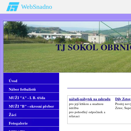
WebSnadno
TJ SOKOL OBRNIC
Úvod
Nábor fotbalistů
MUŽI "A" - I. B. třída
nářadí-nábytek na zahradu
Díly Zeto
pro její lehkou a snadnou
Prodej nový
MUŽI "B" - okresní přebor
údržbu
Zetor, Sup
pro pohodlný odpočinek a
Žáci
relaxaci
Fotogalerie